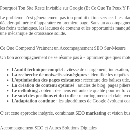
Pourquoi Ton Site Reste Invisible sur Google (Et Ce Que Tu Peux Y Fa
Le problème n’est généralement pas ton produit ni ton service. Il est da
décider qui mérite d’apparaître en première page. Sans un accompagnem
les freins techniques, les lacunes de contenu et les opportunités manqué
une mécanique de croissance solide.
Ce Que Comprend Vraiment un Accompagnement SEO Sur-Mesure
Un bon accompagnement ne se résume pas à « optimiser quelques mots-
L’audit technique complet
: vitesse de chargement, indexation,
La recherche de mots-clés stratégiques
: identifier les requête
L’optimisation des pages existantes
: réécriture des balises tit
La création de contenu optimisé
: articles de blog, pages pilie
Le netlinking
: obtenir des liens entrants de qualité pour renforc
Le suivi des positions et du trafic
: reporting mensuel clair, ave
L’adaptation continue
: les algorithmes de Google évoluent con
C’est cette approche intégrée, combinant
SEO marketing
et vision bus
Accompagnement SEO et Autres Solutions Digitales