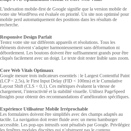
L’indexation mobile-first de Google signifie que la version mobile de
votre site WordPress est évaluée en priorité. Un site non optimisé pour
mobile perd automatiquement des positions dans les résultats de
recherche.
Responsive Design Parfait
Testez votre site sur différents appareils et résolutions. Tous les
éléments doivent s’adapter harmonieusement sans déformation ni
débordement. Les boutons doivent être suffisamment grands pour être
cliqués facilement avec un doigt. Le texte doit rester lisible sans zoom.
Core Web Vitals Optimaux
Google mesure trois indicateurs essentiels : le Largest Contentful Paint
(LCP < 2,5s), le First Input Delay (FID < 100ms) et le Cumulative
Layout Shift (CLS < 0,1). Ces métriques évaluent la vitesse de
chargement, l’interactivité et la stabilité visuelle. Utilisez PageSpeed
Insights pour obtenir des recommandations d’amélioration spécifiques.
Expérience Utilisateur Mobile Irréprochable
Les formulaires doivent être simplifiés avec des champs adaptés au
tactile. La navigation doit rester fluide avec un menu hamburger
accessible. Les pop-ups intrusifs sont pénalisés par Google. Privilégiez
les fenêtres modales discrètes qui n’obstruent pas le contenu.