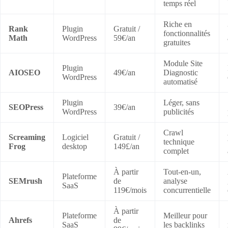
temps réel
Riche en
Rank
Plugin
Gratuit /
fonctionnalités
Math
WordPress
59€/an
gratuites
Module Site
Plugin
AIOSEO
49€/an
Diagnostic
WordPress
automatisé
Plugin
Léger, sans
SEOPress
39€/an
WordPress
publicités
Crawl
Screaming
Logiciel
Gratuit /
technique
Frog
desktop
149£/an
complet
À partir
Tout-en-un,
Plateforme
SEMrush
de
analyse
SaaS
119€/mois
concurrentielle
À partir
Plateforme
Meilleur pour
Ahrefs
de
SaaS
les backlinks