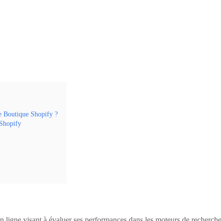
re Boutique Shopify ?
 Shopify
igne visant à évaluer ses performances dans les moteurs de recherche. C