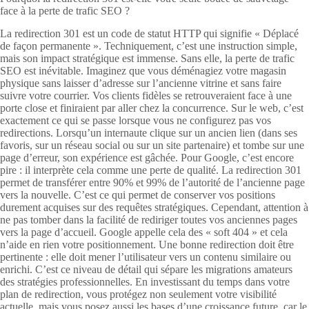
face à la perte de trafic SEO ?
La redirection 301 est un code de statut HTTP qui signifie « Déplacé
de façon permanente ». Techniquement, c’est une instruction simple,
mais son impact stratégique est immense. Sans elle, la perte de trafic
SEO est inévitable. Imaginez que vous déménagiez votre magasin
physique sans laisser d’adresse sur l’ancienne vitrine et sans faire
suivre votre courrier. Vos clients fidèles se retrouveraient face à une
porte close et finiraient par aller chez la concurrence. Sur le web, c’est
exactement ce qui se passe lorsque vous ne configurez pas vos
redirections. Lorsqu’un internaute clique sur un ancien lien (dans ses
favoris, sur un réseau social ou sur un site partenaire) et tombe sur une
page d’erreur, son expérience est gâchée. Pour Google, c’est encore
pire : il interprète cela comme une perte de qualité. La redirection 301
permet de transférer entre 90% et 99% de l’autorité de l’ancienne page
vers la nouvelle. C’est ce qui permet de conserver vos positions
durement acquises sur des requêtes stratégiques. Cependant, attention à
ne pas tomber dans la facilité de rediriger toutes vos anciennes pages
vers la page d’accueil. Google appelle cela des « soft 404 » et cela
n’aide en rien votre positionnement. Une bonne redirection doit être
pertinente : elle doit mener l’utilisateur vers un contenu similaire ou
enrichi. C’est ce niveau de détail qui sépare les migrations amateurs
des stratégies professionnelles. En investissant du temps dans votre
plan de redirection, vous protégez non seulement votre visibilité
actuelle, mais vous posez aussi les bases d’une croissance future, car le