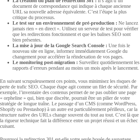
La création du plan de redirection 301 :
Il s’agit d’un
document de correspondance qui indique à chaque ancienne
URL sa nouvelle adresse équivalente. C’est l’étape la plus
critique du processus.
Le test sur un environnement de pré-production :
Ne lancez
jamais rien « en direct ». Utilisez un serveur de test pour vérifier
que les redirections fonctionnent et que les balises SEO sont
bien présentes.
La mise à jour de la Google Search Console :
Une fois le
nouveau site en ligne, informez immédiatement Google du
changement pour accélérer la réindexation de vos pages.
Le monitoring post-migration :
Surveillez quotidiennement les
rapports d’erreurs pendant au moins un mois après le lancement.
En suivant scrupuleusement ces points, vous minimisez les risques de
perte de trafic SEO. Chaque étape agit comme un filet de sécurité. Par
exemple, l’inventaire des contenus permet de ne pas oublier une page
« orpheline » qui, bien que discrète, pourrait être un pilier de votre
stratégie de longue traîne. Le passage d’un CMS (comme WordPress,
Shopify ou Prestashop) à un autre est particulièrement périlleux, car la
structure native des URLs change souvent du tout au tout. C’est là que
la rigueur technique fait la différence entre un projet réussi et un échec
cuisant.
Pourquoi la redirection 301 est-elle votre seule bouée de sauvetage