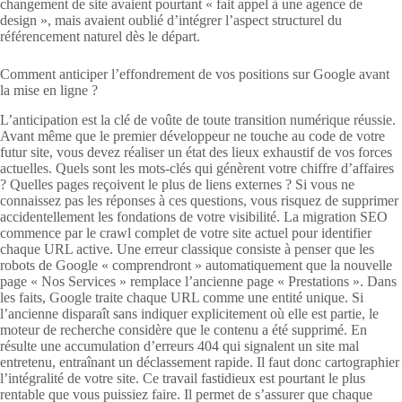
changement de site avaient pourtant « fait appel à une agence de
design », mais avaient oublié d’intégrer l’aspect structurel du
référencement naturel dès le départ.
Comment anticiper l’effondrement de vos positions sur Google avant
la mise en ligne ?
L’anticipation est la clé de voûte de toute transition numérique réussie.
Avant même que le premier développeur ne touche au code de votre
futur site, vous devez réaliser un état des lieux exhaustif de vos forces
actuelles. Quels sont les mots-clés qui génèrent votre chiffre d’affaires
? Quelles pages reçoivent le plus de liens externes ? Si vous ne
connaissez pas les réponses à ces questions, vous risquez de supprimer
accidentellement les fondations de votre visibilité. La migration SEO
commence par le crawl complet de votre site actuel pour identifier
chaque URL active. Une erreur classique consiste à penser que les
robots de Google « comprendront » automatiquement que la nouvelle
page « Nos Services » remplace l’ancienne page « Prestations ». Dans
les faits, Google traite chaque URL comme une entité unique. Si
l’ancienne disparaît sans indiquer explicitement où elle est partie, le
moteur de recherche considère que le contenu a été supprimé. En
résulte une accumulation d’erreurs 404 qui signalent un site mal
entretenu, entraînant un déclassement rapide. Il faut donc cartographier
l’intégralité de votre site. Ce travail fastidieux est pourtant le plus
rentable que vous puissiez faire. Il permet de s’assurer que chaque