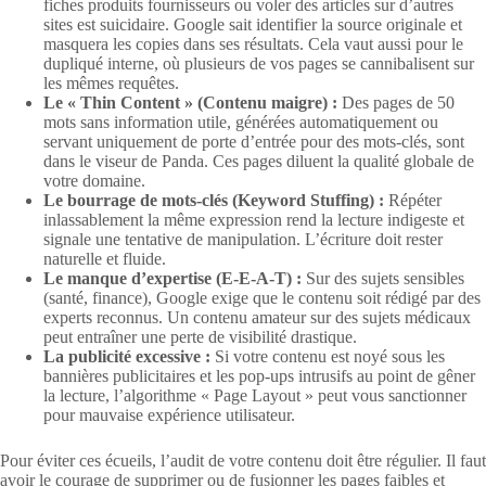
fiches produits fournisseurs ou voler des articles sur d’autres
sites est suicidaire. Google sait identifier la source originale et
masquera les copies dans ses résultats. Cela vaut aussi pour le
dupliqué interne, où plusieurs de vos pages se cannibalisent sur
les mêmes requêtes.
Le « Thin Content » (Contenu maigre) :
Des pages de 50
mots sans information utile, générées automatiquement ou
servant uniquement de porte d’entrée pour des mots-clés, sont
dans le viseur de Panda. Ces pages diluent la qualité globale de
votre domaine.
Le bourrage de mots-clés (Keyword Stuffing) :
Répéter
inlassablement la même expression rend la lecture indigeste et
signale une tentative de manipulation. L’écriture doit rester
naturelle et fluide.
Le manque d’expertise (E-E-A-T) :
Sur des sujets sensibles
(santé, finance), Google exige que le contenu soit rédigé par des
experts reconnus. Un contenu amateur sur des sujets médicaux
peut entraîner une perte de visibilité drastique.
La publicité excessive :
Si votre contenu est noyé sous les
bannières publicitaires et les pop-ups intrusifs au point de gêner
la lecture, l’algorithme « Page Layout » peut vous sanctionner
pour mauvaise expérience utilisateur.
Pour éviter ces écueils, l’audit de votre contenu doit être régulier. Il faut
avoir le courage de supprimer ou de fusionner les pages faibles et