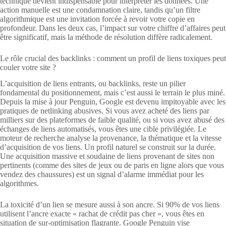
technique devient indispensable pour interpréter les données. Une
action manuelle est une condamnation claire, tandis qu’un filtre
algorithmique est une invitation forcée à revoir votre copie en
profondeur. Dans les deux cas, l’impact sur votre chiffre d’affaires peut
être significatif, mais la méthode de résolution diffère radicalement.
Le rôle crucial des backlinks : comment un profil de liens toxiques peut
couler votre site ?
L’acquisition de liens entrants, ou backlinks, reste un pilier
fondamental du positionnement, mais c’est aussi le terrain le plus miné.
Depuis la mise à jour Penguin, Google est devenu impitoyable avec les
pratiques de netlinking abusives. Si vous avez acheté des liens par
milliers sur des plateformes de faible qualité, ou si vous avez abusé des
échanges de liens automatisés, vous êtes une cible privilégiée. Le
moteur de recherche analyse la provenance, la thématique et la vitesse
d’acquisition de vos liens. Un profil naturel se construit sur la durée.
Une acquisition massive et soudaine de liens provenant de sites non
pertinents (comme des sites de jeux ou de paris en ligne alors que vous
vendez des chaussures) est un signal d’alarme immédiat pour les
algorithmes.
La toxicité d’un lien se mesure aussi à son ancre. Si 90% de vos liens
utilisent l’ancre exacte « rachat de crédit pas cher », vous êtes en
situation de sur-optimisation flagrante. Google Penguin vise