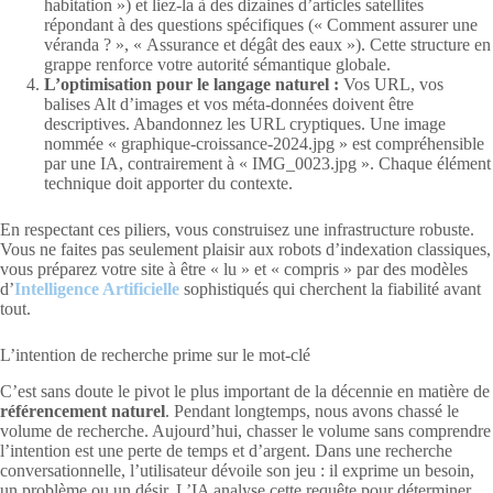
habitation ») et liez-la à des dizaines d’articles satellites
répondant à des questions spécifiques (« Comment assurer une
véranda ? », « Assurance et dégât des eaux »). Cette structure en
grappe renforce votre autorité sémantique globale.
L’optimisation pour le langage naturel :
Vos URL, vos
balises Alt d’images et vos méta-données doivent être
descriptives. Abandonnez les URL cryptiques. Une image
nommée « graphique-croissance-2024.jpg » est compréhensible
par une IA, contrairement à « IMG_0023.jpg ». Chaque élément
technique doit apporter du contexte.
En respectant ces piliers, vous construisez une infrastructure robuste.
Vous ne faites pas seulement plaisir aux robots d’indexation classiques,
vous préparez votre site à être « lu » et « compris » par des modèles
d’
Intelligence Artificielle
sophistiqués qui cherchent la fiabilité avant
tout.
L’intention de recherche prime sur le mot-clé
C’est sans doute le pivot le plus important de la décennie en matière de
référencement naturel
. Pendant longtemps, nous avons chassé le
volume de recherche. Aujourd’hui, chasser le volume sans comprendre
l’intention est une perte de temps et d’argent. Dans une recherche
conversationnelle, l’utilisateur dévoile son jeu : il exprime un besoin,
un problème ou un désir. L’IA analyse cette requête pour déterminer