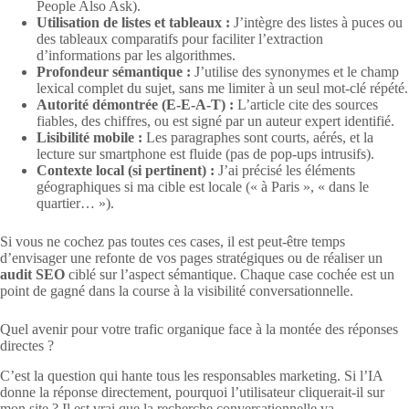
People Also Ask).
Utilisation de listes et tableaux :
J’intègre des listes à puces ou
des tableaux comparatifs pour faciliter l’extraction
d’informations par les algorithmes.
Profondeur sémantique :
J’utilise des synonymes et le champ
lexical complet du sujet, sans me limiter à un seul mot-clé répété.
Autorité démontrée (E-E-A-T) :
L’article cite des sources
fiables, des chiffres, ou est signé par un auteur expert identifié.
Lisibilité mobile :
Les paragraphes sont courts, aérés, et la
lecture sur smartphone est fluide (pas de pop-ups intrusifs).
Contexte local (si pertinent) :
J’ai précisé les éléments
géographiques si ma cible est locale (« à Paris », « dans le
quartier… »).
Si vous ne cochez pas toutes ces cases, il est peut-être temps
d’envisager une refonte de vos pages stratégiques ou de réaliser un
audit SEO
ciblé sur l’aspect sémantique. Chaque case cochée est un
point de gagné dans la course à la visibilité conversationnelle.
Quel avenir pour votre trafic organique face à la montée des réponses
directes ?
C’est la question qui hante tous les responsables marketing. Si l’IA
donne la réponse directement, pourquoi l’utilisateur cliquerait-il sur
mon site ? Il est vrai que la recherche conversationnelle va