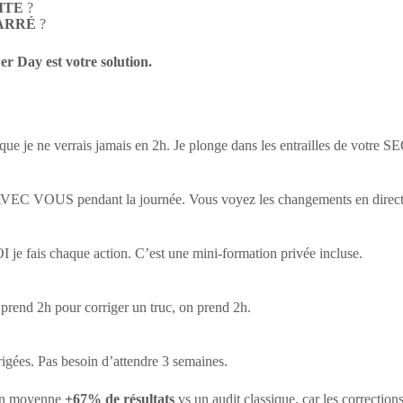
VITE
?
ARRÉ
?
r Day est votre solution.
e je ne verrais jamais en 2h. Je plonge dans les entrailles de votre S
ues AVEC VOUS pendant la journée. Vous voyez les changements en direct
e fais chaque action. C’est une mini-formation privée incluse.
 prend 2h pour corriger un truc, on prend 2h.
rigées. Pas besoin d’attendre 3 semaines.
 en moyenne
+67% de résultats
vs un audit classique, car les correctio