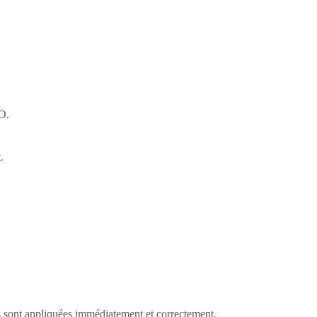
EO.
.
ns sont appliquées immédiatement et correctement.