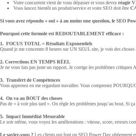
Votre concurrent vient de vous dépasser et vous devez
réagir 
Vous lancez bientôt un produit/service et votre SEO doit être
C
Si vous avez répondu « oui » à au moins une question, le SEO Powe
Pourquoi cette formule est REDOUTABLEMENT efficace :
1. FOCUS TOTAL = Résultats Exponentiels
Quand je me concentre 8 heures sur UN SEUL site, je vois des choses qu
2. Corrections EN TEMPS RÉEL
Je ne vous fais pas juste un rapport. Je corrige les problèmes critiq
3. Transfert de Compétences
Vous apprenez en me regardant travailler. Vous comprenez POURQUOI j
4. On va au BOUT des choses
Pas de « à voir plus tard ». On règle les problèmes jusqu’au bout. Si ça
5. Impact Immédiat Mesurable
Le soir même, vous voyez les améliorations : vitesse, score, erreurs cor
Le saviez-vous ?
Les clients qui font un SEO Power Day obtiennent