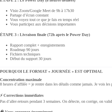
ÉTAPE 2 : Le Power Day (8 heures dédiées)
Visio Zoom/Google Meet de 9h à 17h30
Partage d’écran constant
Vous voyez tout ce que je fais en temps réel
Vous participez aux décisions importantes
ÉTAPE 3 : Livraison finale (72h après le Power Day)
Rapport complet + enregistrements
Roadmap 90 jours
Fichiers techniques
Début du support 30 jours
POURQUOI LE FORMAT « JOURNÉE » EST OPTIMAL
Concentration maximale
8 heures d’affilée = je rentre dans les détails comme jamais. Je vois les
⚡ Corrections immédiates
Pas d’aller-retours pendant 3 semaines. On détecte, on corrige, on va
🧠 Vous apprenez énormément