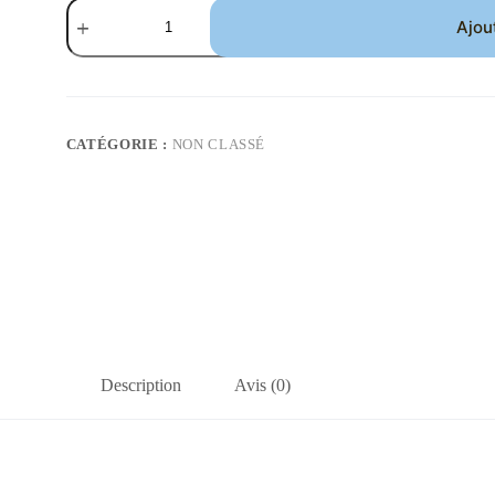
quantité
de
Ajou
JOURNÉE
SEO
INTENSIVE
-
Audit
Complet
CATÉGORIE :
NON CLASSÉ
+
Optimisation
En
Direct
+
Résultats
Immédiats
Description
Avis (0)