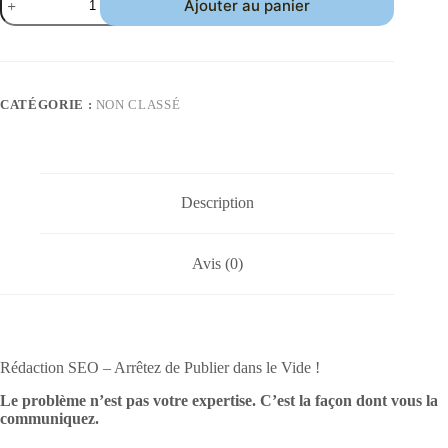
Ajouter au panier
de
Optimisation
et
Rédaction
SEO
de
CATÉGORIE :
NON CLASSÉ
Contenu
-
Des
Textes
qui
Rankent
Description
ET
qui
Convertissent
Avis (0)
Rédaction SEO – Arrêtez de Publier dans le Vide !
Le problème n’est pas votre expertise. C’est la façon dont vous la
communiquez.